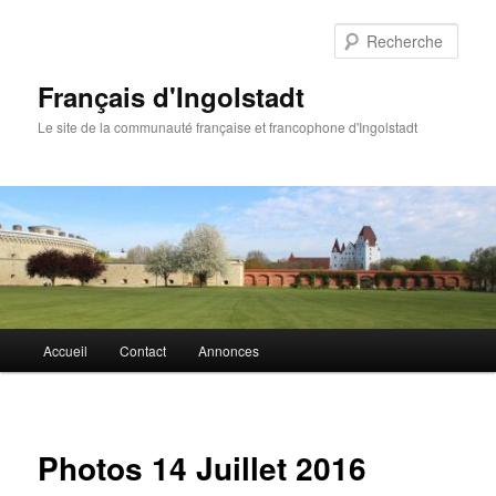
Aller
au
Rech
contenu
principal
Français d'Ingolstadt
Le site de la communauté française et francophone d'Ingolstadt
Menu
Accueil
Contact
Annonces
principal
Photos 14 Juillet 2016