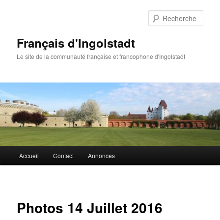
Aller
au
Rech
contenu
principal
Français d'Ingolstadt
Le site de la communauté française et francophone d'Ingolstadt
Menu
Accueil
Contact
Annonces
principal
Photos 14 Juillet 2016